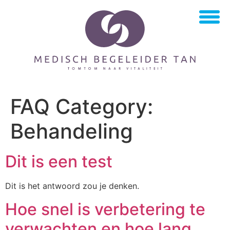
Medisch
begeleider
Gezond &
Vitaal
FAQ Category:
Wie
Behandeling
ben ik
Inzicht in Kosten &
Dit is een test
Verzekeringen
Dit is het antwoord zou je denken.
Contact
Hoe snel is verbetering te
opnemen
verwachten en hoe lang