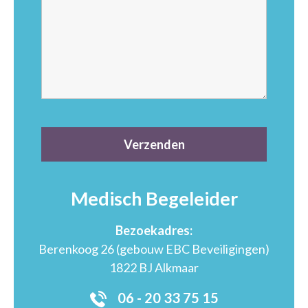
Medisch Begeleider
Bezoekadres:
Berenkoog 26 (gebouw EBC Beveiligingen)
1822 BJ Alkmaar
06 - 20 33 75 15